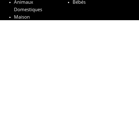
Animaux
Bébés
Domestiques
Maison
Marques remarquables
Chanel
Lancôme
Whiskas
Pampers
Mustela
Sephora
© vosechantillonsgratuits.com 2024 | All Rights Reserved.
Mentions légales
Politique de confidentialité
Cookies
Comment ça marche ?
FAQs
Base légale du tirage au sort