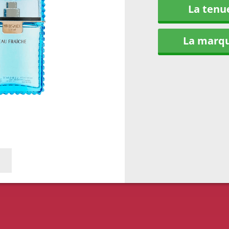
La tenu
La marq