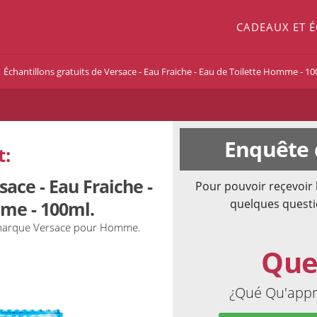
CADEAUX ET 
Échantillons gratuits de Versace - Eau Fraiche - Eau de Toilette Homme - 10
Enquête 
t:
sace - Eau Fraiche -
Pour pouvoir reçevoir 
quelques questi
me - 100ml.
la marque Versace pour Homme.
Que
¿Qué Qu'appré