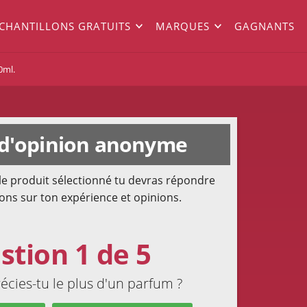
ÉCHANTILLONS GRATUITS
MARQUES
GAGNANTS
0ml.
d'opinion anonyme
le produit sélectionné tu devras répondre
ons sur ton expérience et opinions.
stion 1 de 5
cies-tu le plus d'un parfum ?