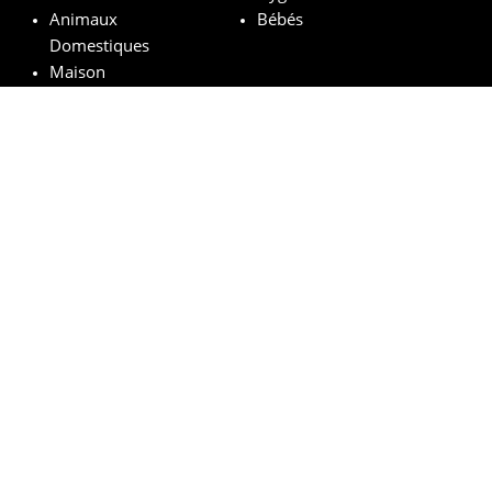
Animaux
Bébés
Domestiques
Maison
Marques remarquables
Chanel
Lancôme
Whiskas
Pampers
Mustela
Sephora
© vosechantillonsgratuits.com 2024 | All Rights Reserved.
Mentions légales
Politique de confidentialité
Cookies
Comment ça marche ?
FAQs
Base légale du tirage au sort