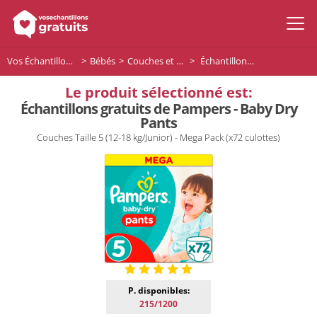
Vos Échantillons Gratuits
Bébés
Couches et Lingettes pour bébés
Échantillons gratuits de Pampers - Baby Dry Pants
Le produit sélectionné est:
Échantillons gratuits de Pampers - Baby Dry
Pants
Couches Taille 5 (12-18 kg/Junior) - Mega Pack (x72 culottes)
P. disponibles:
215/1200