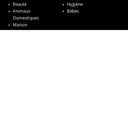
Beauté
Hygiène
Animaux
Bébés
Domestiques
Maison
Marques remarquables
Chanel
Lancôme
Whiskas
Pampers
Mustela
Sephora
© vosechantillonsgratuits.com 2024 | All Rights Reserved.
Mentions légales
Politique de confidentialité
Cookies
Comment ça marche ?
FAQs
Base légale du tirage au sort