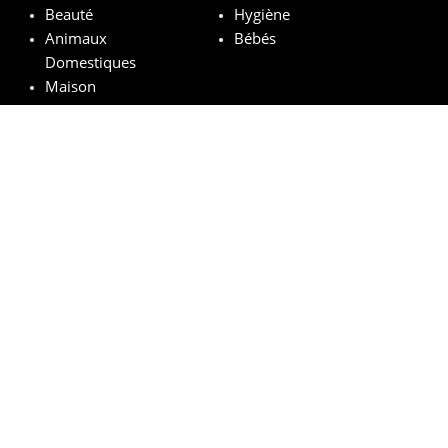
Beauté
Hygiène
Animaux
Bébés
Domestiques
Maison
Marques remarquables
Chanel
Lancôme
Whiskas
Pampers
Mustela
Sephora
© vosechantillonsgratuits.com 2024 | All Rights Reserved.
Mentions légales
Politique de confidentialité
Cookies
Comment ça marche ?
FAQs
Base légale du tirage au sort