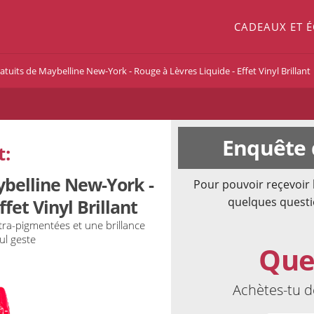
CADEAUX ET 
atuits de Maybelline New-York - Rouge à Lèvres Liquide - Effet Vinyl Brillant
Enquête 
t:
ybelline New-York -
Pour pouvoir reçevoir 
quelques questi
fet Vinyl Brillant
ultra-pigmentées et une brillance
ul geste
Que
Achètes-tu d