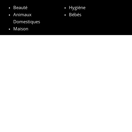
Beauté
Hygiène
Animaux
Bébés
Domestiques
Maison
Marques remarquables
Chanel
Lancôme
Whiskas
Pampers
Mustela
Sephora
© vosechantillonsgratuits.com 2024 | All Rights Reserved.
Mentions légales
Politique de confidentialité
Cookies