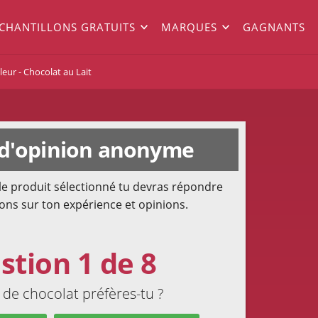
ÉCHANTILLONS GRATUITS
MARQUES
GAGNANTS
eur - Chocolat au Lait
d'opinion anonyme
le produit sélectionné tu devras répondre
ons sur ton expérience et opinions.
stion 1 de 8
 de chocolat préfères-tu ?