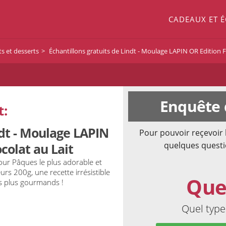
CADEAUX ET 
s et desserts
Échantillons gratuits de Lindt - Moulage LAPIN OR Edition Fl
Enquête 
t:
ndt - Moulage LAPIN
Pour pouvoir reçevoir 
quelques questi
colat au Lait
our Pâques le plus adorable et
rs 200g, une recette irrésistible
Que
les plus gourmands !
Quel type