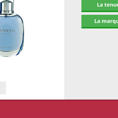
La tenu
La marq