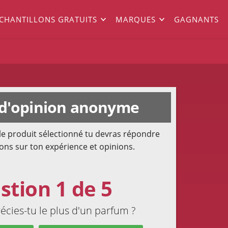
ÉCHANTILLONS GRATUITS
MARQUES
GAGNANTS
d'opinion anonyme
le produit sélectionné tu devras répondre
ons sur ton expérience et opinions.
stion 1 de 5
cies-tu le plus d'un parfum ?