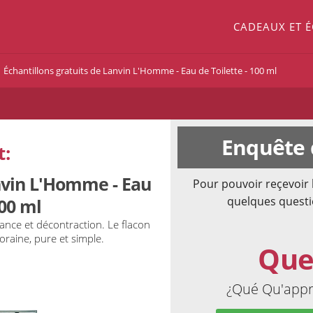
CADEAUX ET 
Échantillons gratuits de Lanvin L'Homme - Eau de Toilette - 100 ml
Enquête 
t:
anvin L'Homme - Eau
Pour pouvoir reçevoir 
quelques questi
100 ml
gance et décontraction. Le flacon
raine, pure et simple.
Que
¿Qué Qu'appré