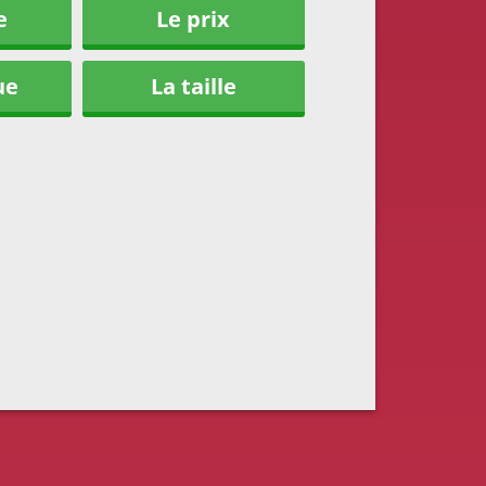
e
Le prix
ue
La taille