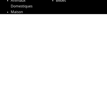
Animaux
Bébés
Domestiques
Maison
Marques remarquables
Chanel
Lancôme
Whiskas
Pampers
Mustela
Sephora
© vosechantillonsgratuits.com 2024 | All Rights Reserved.
Mentions légales
Politique de confidentialité
Cookies
Comment ça marche ?
FAQs
Base légale du tirage au sort