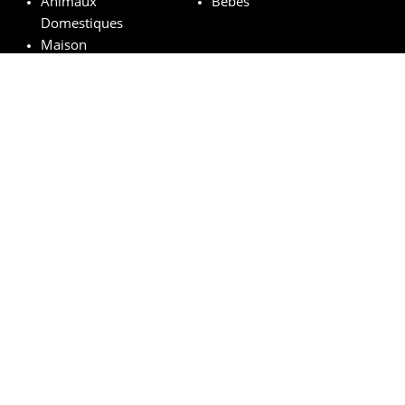
Animaux
Bébés
Domestiques
Maison
Marques remarquables
Chanel
Lancôme
Whiskas
Pampers
Mustela
Sephora
© vosechantillonsgratuits.com 2024 | All Rights Reserved.
Mentions légales
Politique de confidentialité
Cookies
Comment ça marche ?
FAQs
Base légale du tirage au sort