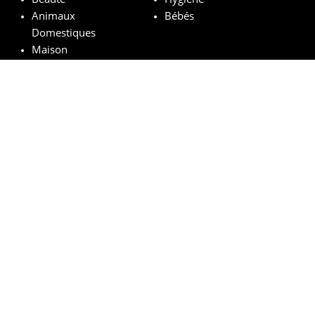
Animaux
Bébés
Domestiques
Maison
Marques remarquables
Chanel
Lancôme
Whiskas
Pampers
Mustela
Sephora
© vosechantillonsgratuits.com 2024 | All Rights Reserved.
Mentions légales
Politique de confidentialité
Cookies
Comment ça marche ?
FAQs
Base légale du tirage au sort