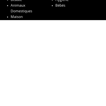
Animaux
Bébés
Domestiques
Maison
Marques remarquables
Chanel
Lancôme
Whiskas
Pampers
Mustela
Sephora
© vosechantillonsgratuits.com 2024 | All Rights Reserved.
Mentions légales
Politique de confidentialité
Cookies
Comment ça marche ?
FAQs
Base légale du tirage au sort